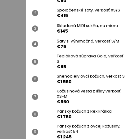
€50
Spoločenské šaty, veľkosť XS/S
€415
Skladaná MIDI sukňa, na mieru
€145
Šaty si Výnimočná, veľkosť S/M
€75
Tepláková súprava Gold, veľkosť
S
€85
Snehobiely ovčí kožuch, veľkosť S
€1 550
Kožušinová vesta z líšky veľkosť
XS-M
€560
Pánsky kožuch z Rex králika
€1 750
Pánsky kožuch z ovčej kožušiny,
veľkosť 54
€1 245