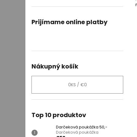
DARČEKOVÁ POUKÁŽKA 50,-
DARČEKOVÁ POUKÁŽKA
€50
Prijímame online platby
Nákupný košík
0
KS /
€0
Top 10 produktov
Darčeková poukážka 50,-
Darčeková poukážka