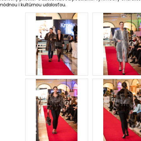
SPOLOČENSKÉ ŠATY, VEĽKOSŤ XS/S
SKLADANÁ MIDI 
módnou i kultúrnou udalosťou.
€415
€145