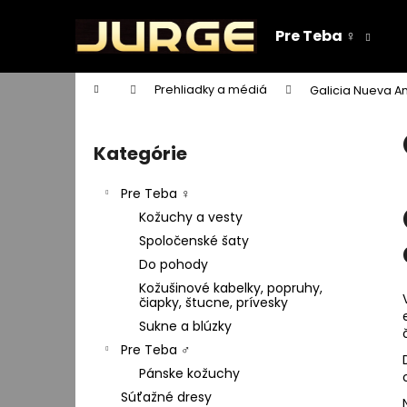
K
Prejsť
na
o
Pre Teba ♀️
obsah
Späť
Späť
š
do
do
í
Domov
Prehliadky a médiá
Galicia Nueva A
k
obchodu
obchodu
B
o
Kategórie
Preskočiť
č
kategórie
n
Pre Teba ♀️
ý
Kožuchy a vesty
p
Spoločenské šaty
a
Do pohody
n
Kožušinové kabelky, popruhy,
e
čiapky, štucne, prívesky
l
Sukne a blúzky
Pre Teba ♂️
Pánske kožuchy
Súťažné dresy