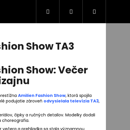
Hľadať
Prihlásenie
Nákupný
Obchodné podmienky
Blog
Prehliadk
košík
shion Show TA3
shion Show: Večer
izajnu
prestížna
Amilien Fashion Show
, ktorá spojila
Celé podujatie zároveň
odvysielala televízia TA3
,
Nasledujúce
eriálov, čipky a ručných detailov. Modelky dodali
a choreografia.
r večera a prehliadka sa stala významnou