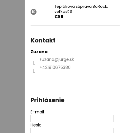
Tepláková súprava BaRock,
veľkosť S
€85
Kontakt
Zuzana
zuzana
@
jurge.sk
+421910675380
Prihlásenie
E-mail
Heslo