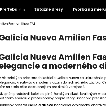
Pre Teba ♂️
Súťažné dresy
Tvorba na mieru
milien Fashion Show TA3
Čo potrebujete nájsť?
Galicia Nueva Amilien Fa
HĽADAŤ
Galicia Nueva Amilien Fa
elegancie a moderného d
Odporúčame
V historických priestoroch kaštieľa Galicia Nueva sa uskutočnila 
eleganciu, kreativitu a moderný dizajn do jedinečného zážitku. 
čím sa stalo ešte dostupnejším pre širokú verejnosť.
Dizajnéri predstavili kolekcie plné ženských siluet, kvalitných mat
outfitom energiu a profesionálny prejav, ktorý umocnila precízn
Noblesný priestor
Galicia Nueva
podčiarkol výnimočný charakte