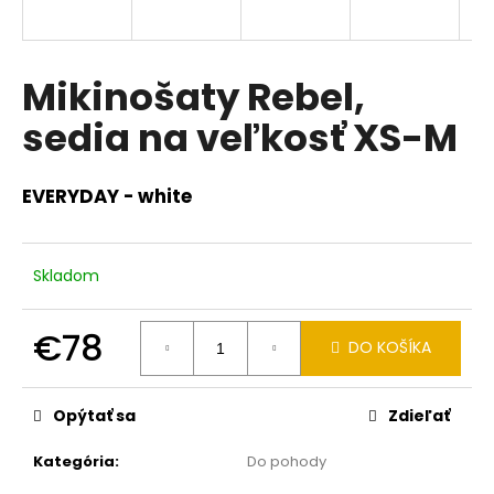
á
j
s
Mikinošaty Rebel,
ť
sedia na veľkosť XS-M
?
EVERYDAY - white
HĽADAŤ
Skladom
€78
DO KOŠÍKA
O
d
Jednotková
cena:
p
Opýtať sa
Zdieľať
o
r
Kategória
:
Do pohody
ú