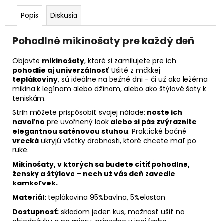
č
a
Popis
Diskusia
m
e
Pohodlné mikinošaty pre každý deň
Objavte
mikinošaty
, ktoré si zamilujete pre ich
SKLADANÁ
pohodlie aj univerzálnosť
. Ušité z mäkkej
MIDI
SUKŇA,
teplákoviny
, sú ideálne na bežné dni – či už ako ležérna
NA
mikina k legínam alebo džínam, alebo ako štýlové šaty k
MIERU
teniskám.
€145
Strih môžete prispôsobiť svojej nálade:
noste ich
navoľno
pre uvoľnený look
alebo si pás zvýraznite
elegantnou saténovou stuhou
. Praktické bočné
vrecká
ukryjú všetky drobnosti, ktoré chcete mať po
ruke.
Mikinošaty, v ktorých sa budete cítiť pohodlne,
žensky a štýlovo – nech už vás deň zavedie
kamkoľvek.
Materiál:
teplákovina 95%bavlna, 5%elastan
Dostupnosť:
skladom jeden kus, možnosť ušiť na
objednávku a na mieru, prípadne v inej farbe