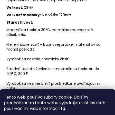
Veľkosť:
XS-M
Veľkosť modelky:
S a výška 170cm
Starostlivosť:
Maximálna teplota 30°C, normálne mechanické
pôsobenie.
Nie je možné sušiť v bubnovej práčke, materiál by sa
mohol poškodiť.
Výrobok sa nesmie chemicky čistiť.
Stredná teplota žehlenia s maximálnou teplotou do
150°C, 300 F.
Výrobok sa nesmie bieliť prostriedkami uvoľňujúcimi
chlór.
Tento web používa súbory cookie. Ďalším
Vyrobené na Slovensku.
prechádzaním tohto webu vyjadrujete súhlas s ich
Každý kúsok je príbeh.
používaním. Viac informácií
tu
.
Ak chcete, aby ten váš bol
vytvorený presne pre vás
,